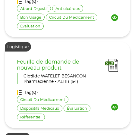
Tag(s) :
Abord Digestif
Antiulcéreux
Bon Usage
Circuit Du Médicament
Évaluation
Logistique
Feuille de demande de
nouveau produit
Clotilde WATELET-BESANÇON -
Pharmacienne - ALTIR (54)
Tag(s) :
Circuit Du Médicament
Dispositifs Medicaux
Évaluation
Référentiel