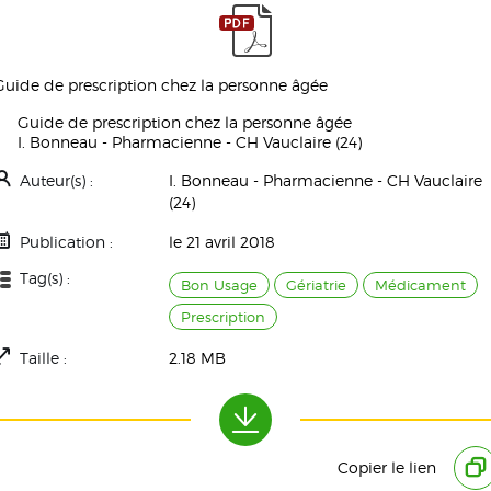
Guide de prescription chez la personne âgée
Guide de prescription chez la personne âgée
I. Bonneau - Pharmacienne - CH Vauclaire (24)
Auteur(s) :
I. Bonneau - Pharmacienne - CH Vauclaire
(24)
Publication :
le 21 avril 2018
Tag(s) :
Bon Usage
Gériatrie
Médicament
Prescription
Taille :
2.18 MB
Téléchargement(s) :
31554
Copier le lien