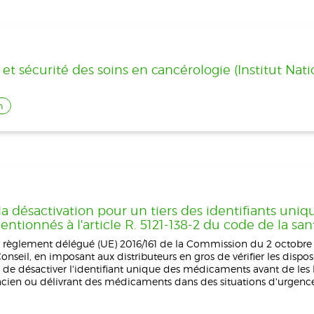
t sécurité des soins en cancérologie (Institut Nat
n
la désactivation pour un tiers des identifiants uniqu
ionnés à l'article R. 5121-138-2 du code de la sa
3 du règlement délégué (UE) 2016/161 de la Commission du 2 octobr
eil, en imposant aux distributeurs en gros de vérifier les disposi
t de désactiver l'identifiant unique des médicaments avant de les l
acien ou délivrant des médicaments dans des situations d'urgence