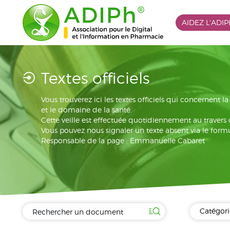
AIDEZ L'ADI
Textes officiels
Vous trouverez ici les textes officiels qui concernent 
et le domaine de la santé.
Cette veille est effectuée quotidiennement au travers
Vous pouvez nous signaler un texte absent via le formu
Responsable de la page : Emmanuelle Cabaret
Catégori