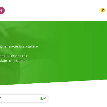
PH
la pharmacie hospitalière
 des JO et des BO.
laire de contact.
e