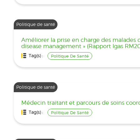
Politique de santé
Améliorer la prise en charge des malades 
disease management » (Rapport Igas RM2
Tag(s) :
Politique De Santé
Politique de santé
Médecin traitant et parcours de soins coor
Tag(s) :
Politique De Santé