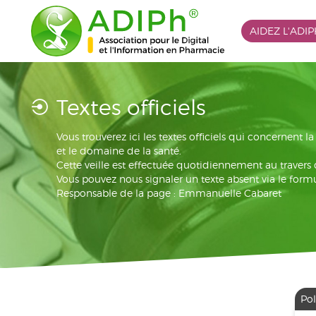
AIDEZ L'ADI
Textes officiels
Vous trouverez ici les textes officiels qui concernent 
et le domaine de la santé.
Cette veille est effectuée quotidiennement au travers
Vous pouvez nous signaler un texte absent via le formu
Responsable de la page : Emmanuelle Cabaret
Pol