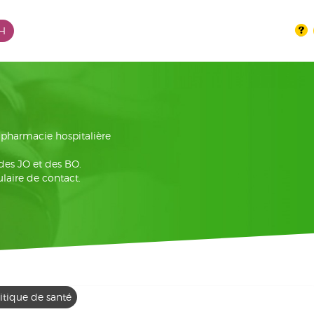
PH
la pharmacie hospitalière
 des JO et des BO.
laire de contact.
itique de santé