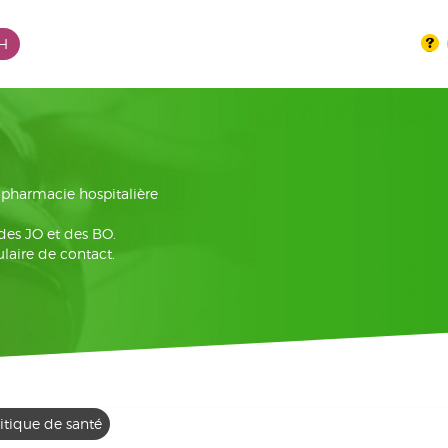
PH
la pharmacie hospitalière
 des JO et des BO.
laire de contact.
itique de santé