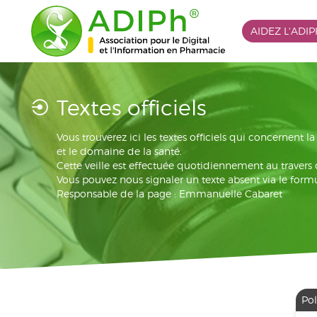
AIDEZ L'ADI
Textes officiels
Vous trouverez ici les textes officiels qui concernent 
et le domaine de la santé.
Cette veille est effectuée quotidiennement au travers
Vous pouvez nous signaler un texte absent via le formu
Responsable de la page : Emmanuelle Cabaret
Pol