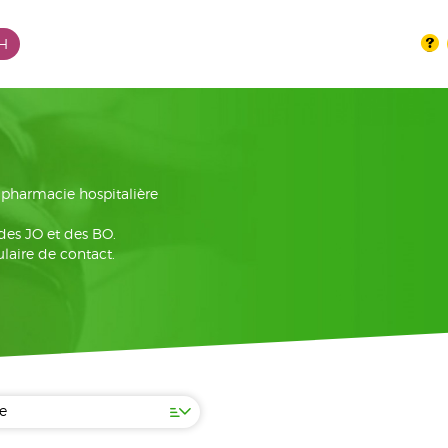
PH
la pharmacie hospitalière
 des JO et des BO.
laire de contact.
e