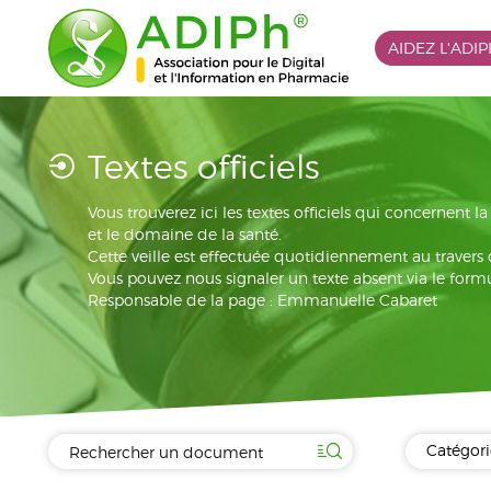
AIDEZ L'ADI
Textes officiels
Vous trouverez ici les textes officiels qui concernent 
et le domaine de la santé.
Cette veille est effectuée quotidiennement au travers
Vous pouvez nous signaler un texte absent via le formu
Responsable de la page : Emmanuelle Cabaret
Catégori