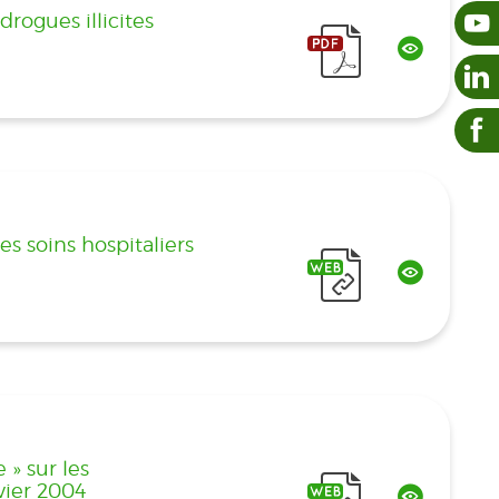
rogues illicites
s soins hospitaliers
» sur les
vier 2004