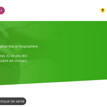
PH
la pharmacie hospitalière
 des JO et des BO.
laire de contact.
itique de santé