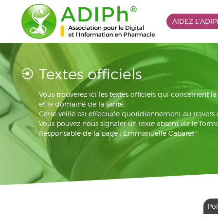
AIDEZ L'ADI
Textes officiels
Vous trouverez ici les textes officiels qui concernent 
et le domaine de la santé.
Cette veille est effectuée quotidiennement au travers
Vous pouvez nous signaler un texte absent via le formu
Responsable de la page : Emmanuelle Cabaret
Pol