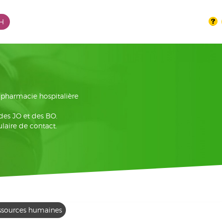
PH
la pharmacie hospitalière
 des JO et des BO.
laire de contact.
ssources humaines