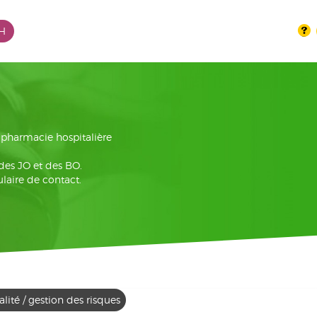
PH
la pharmacie hospitalière
 des JO et des BO.
laire de contact.
lité / gestion des risques