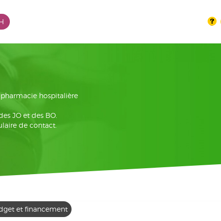
PH
la pharmacie hospitalière
 des JO et des BO.
laire de contact.
dget et financement