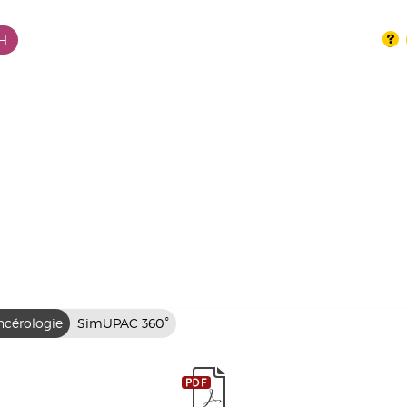
PH
é actualisées
ncérologie
SimUPAC 360°