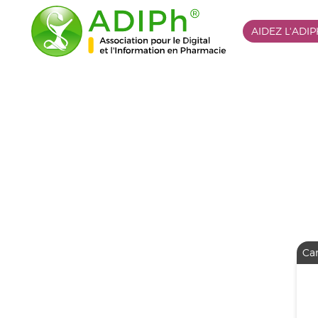
AIDEZ L'ADI
Les bonnes pratiques de
pharmacovigilance ont ét
Ca