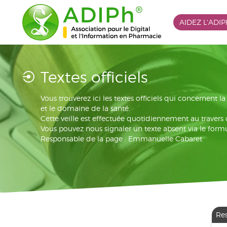
AIDEZ L'ADI
Textes officiels
Vous trouverez ici les textes officiels qui concernent 
et le domaine de la santé.
Cette veille est effectuée quotidiennement au travers
Vous pouvez nous signaler un texte absent via le formu
Responsable de la page : Emmanuelle Cabaret
Re