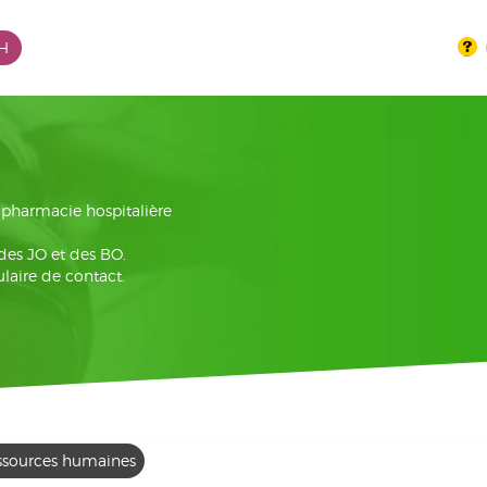
PH
la pharmacie hospitalière
 des JO et des BO.
laire de contact.
ssources humaines