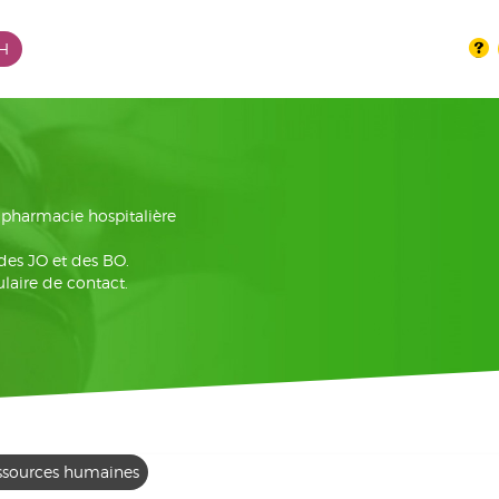
PH
la pharmacie hospitalière
 des JO et des BO.
laire de contact.
ssources humaines