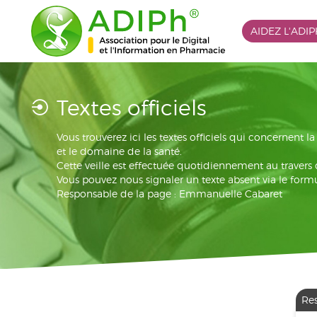
AIDEZ L'ADI
Textes officiels
Vous trouverez ici les textes officiels qui concernent 
et le domaine de la santé.
Cette veille est effectuée quotidiennement au travers
Vous pouvez nous signaler un texte absent via le formu
Responsable de la page : Emmanuelle Cabaret
Re