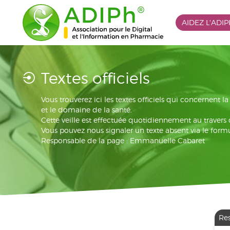
AIDEZ L'ADI
Textes officiels
Vous trouverez ici les textes officiels qui concernent 
et le domaine de la santé.
Cette veille est effectuée quotidiennement au travers
Vous pouvez nous signaler un texte absent via le formu
Responsable de la page : Emmanuelle Cabaret
Re