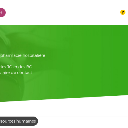
PH
la pharmacie hospitalière
 des JO et des BO.
laire de contact.
ssources humaines