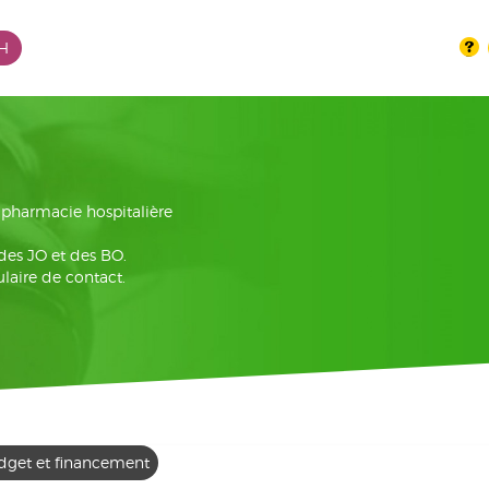
PH
la pharmacie hospitalière
 des JO et des BO.
laire de contact.
dget et financement