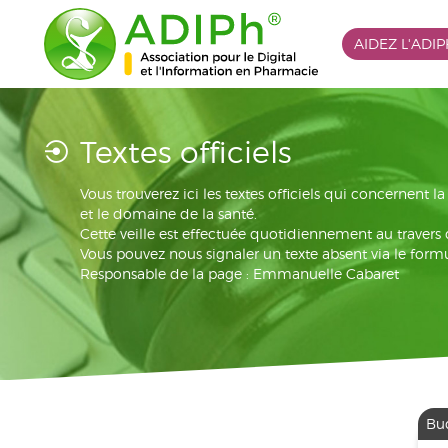
AIDEZ L'ADI
Textes officiels
Vous trouverez ici les textes officiels qui concernent 
et le domaine de la santé.
Cette veille est effectuée quotidiennement au travers
Vous pouvez nous signaler un texte absent via le formu
Responsable de la page : Emmanuelle Cabaret
Bu