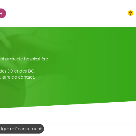
PH
la pharmacie hospitalière
 des JO et des BO.
laire de contact.
dget et financement