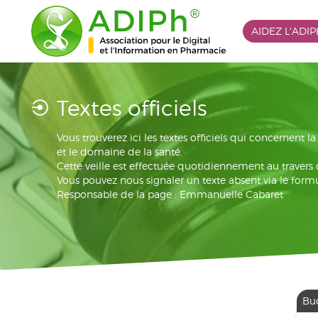
AIDEZ L'ADI
Textes officiels
Vous trouverez ici les textes officiels qui concernent 
et le domaine de la santé.
Cette veille est effectuée quotidiennement au travers
Vous pouvez nous signaler un texte absent via le formu
Responsable de la page : Emmanuelle Cabaret
Bu