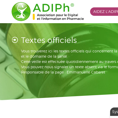
AIDEZ L'ADI
Textes officiels
Vous trouverez ici les textes officiels qui concernent 
et le domaine de la santé.
Cette veille est effectuée quotidiennement au travers
Vous pouvez nous signaler un texte absent via le formu
Responsable de la page : Emmanuelle Cabaret
Sy