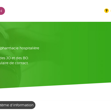
PH
la pharmacie hospitalière
 des JO et des BO.
laire de contact.
stème d'information