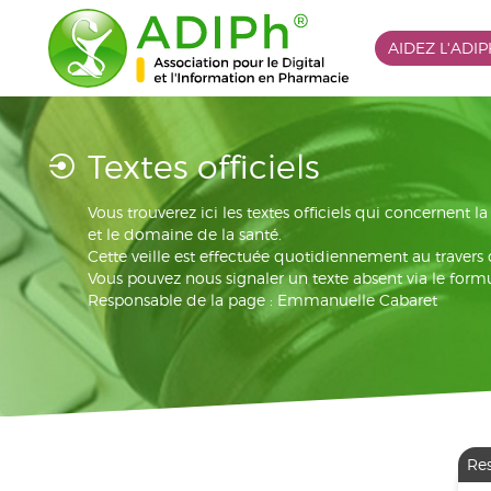
AIDEZ L'ADI
Textes officiels
Vous trouverez ici les textes officiels qui concernent 
et le domaine de la santé.
Cette veille est effectuée quotidiennement au travers
Vous pouvez nous signaler un texte absent via le formu
Responsable de la page : Emmanuelle Cabaret
Re