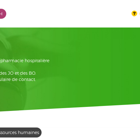
PH
la pharmacie hospitalière
 des JO et des BO.
laire de contact.
ssources humaines