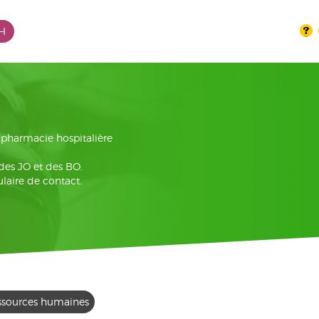
PH
la pharmacie hospitalière
 des JO et des BO.
laire de contact.
ssources humaines