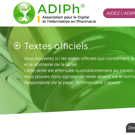
AIDEZ L'ADI
Textes officiels
Vous trouverez ici les textes officiels qui concernent 
et le domaine de la santé.
Cette veille est effectuée quotidiennement au travers
Vous pouvez nous signaler un texte absent via le formu
Responsable de la page : Emmanuelle Cabaret
Re