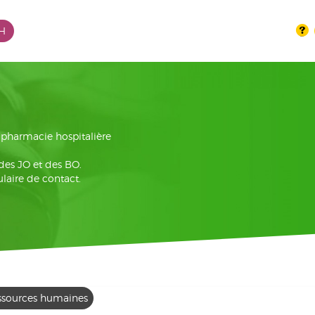
PH
la pharmacie hospitalière
 des JO et des BO.
laire de contact.
ssources humaines