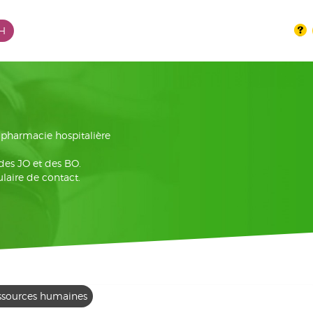
PH
la pharmacie hospitalière
 des JO et des BO.
laire de contact.
ssources humaines