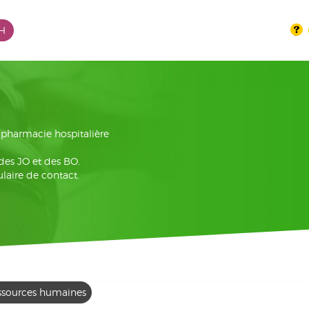
PH
la pharmacie hospitalière
 des JO et des BO.
laire de contact.
ssources humaines