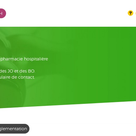
PH
la pharmacie hospitalière
 des JO et des BO.
laire de contact.
glementation