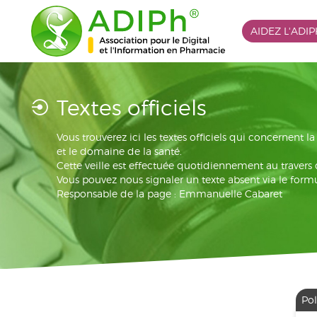
AIDEZ L'ADI
Textes officiels
Vous trouverez ici les textes officiels qui concernent 
et le domaine de la santé.
Cette veille est effectuée quotidiennement au travers
Vous pouvez nous signaler un texte absent via le formu
Responsable de la page : Emmanuelle Cabaret
Pol