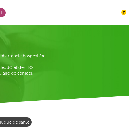
PH
la pharmacie hospitalière
 des JO et des BO.
laire de contact.
itique de santé