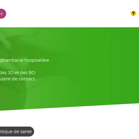
PH
la pharmacie hospitalière
 des JO et des BO.
laire de contact.
itique de santé