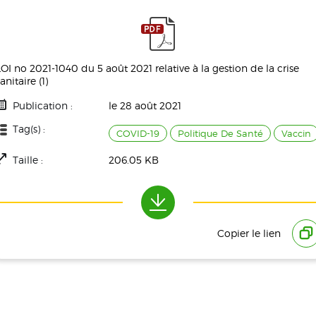
LOI no 2021-1040 du 5 août 2021 relative à la gestion de la crise
anitaire (1)
Publication :
le 28 août 2021
Tag(s) :
COVID-19
Politique De Santé
Vaccin
Taille :
206.05 KB
Téléchargement(s) :
793
Copier le lien