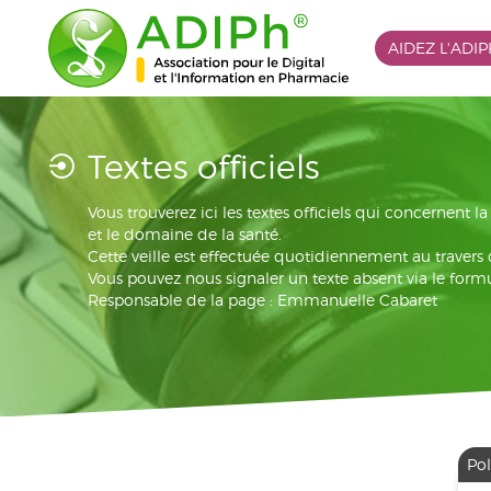
AIDEZ L'ADI
Textes officiels
Vous trouverez ici les textes officiels qui concernent 
et le domaine de la santé.
Cette veille est effectuée quotidiennement au travers
Vous pouvez nous signaler un texte absent via le formu
Responsable de la page : Emmanuelle Cabaret
Pol