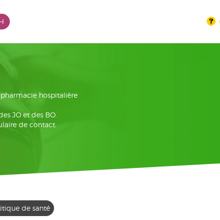
PH
la pharmacie hospitalière
 des JO et des BO.
laire de contact.
itique de santé