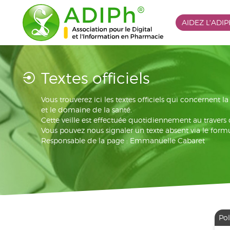
AIDEZ L'ADI
Textes officiels
Vous trouverez ici les textes officiels qui concernent 
et le domaine de la santé.
Cette veille est effectuée quotidiennement au travers
Vous pouvez nous signaler un texte absent via le formu
Responsable de la page : Emmanuelle Cabaret
Pol