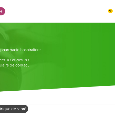
PH
la pharmacie hospitalière
 des JO et des BO.
laire de contact.
itique de santé