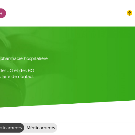
PH
la pharmacie hospitalière
 des JO et des BO.
laire de contact.
dicaments
Médicaments