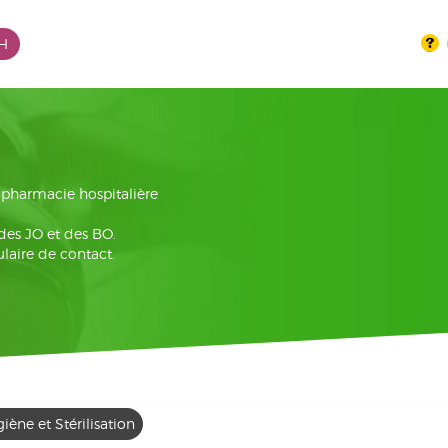
PH
la pharmacie hospitalière
 des JO et des BO.
laire de contact.
iène et Stérilisation