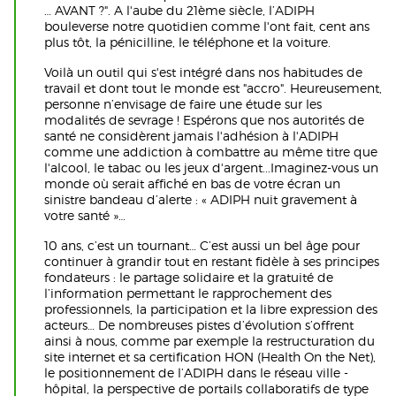
… AVANT ?". A l'aube du 21ème siècle, l’ADIPH
bouleverse notre quotidien comme l'ont fait, cent ans
plus tôt, la pénicilline, le téléphone et la voiture.
Voilà un outil qui s'est intégré dans nos habitudes de
travail et dont tout le monde est "accro". Heureusement,
personne n’envisage de faire une étude sur les
modalités de sevrage ! Espérons que nos autorités de
santé ne considèrent jamais l'adhésion à l'ADIPH
comme une addiction à combattre au même titre que
l'alcool, le tabac ou les jeux d'argent...Imaginez-vous un
monde où serait affiché en bas de votre écran un
sinistre bandeau d’alerte : « ADIPH nuit gravement à
votre santé »…
10 ans, c’est un tournant… C’est aussi un bel âge pour
continuer à grandir tout en restant fidèle à ses principes
fondateurs : le partage solidaire et la gratuité de
l’information permettant le rapprochement des
professionnels, la participation et la libre expression des
acteurs… De nombreuses pistes d’évolution s’offrent
ainsi à nous, comme par exemple la restructuration du
site internet et sa certification HON (Health On the Net),
le positionnement de l’ADIPH dans le réseau ville -
hôpital, la perspective de portails collaboratifs de type