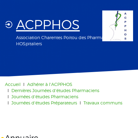
ACPPHOS
Association Charentes Poitou des Pharmaciens
HOSpitaliers
Accueil
Adhérer à l'ACPPHOS
Dernières Journées d'études Pharmaciens
Journées d'études Pharmaciens
Journées d'études Préparateurs
Travaux communs
Annuaire