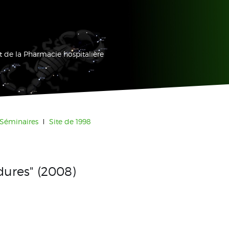
 de la Pharmacie hospitalière
Séminaires
Site de 1998
ures" (2008)