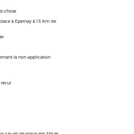
nd-chose
 place à Epernay à 1.5 Km de
te
rnant la non application
 recul
ion car pb de place des SM et