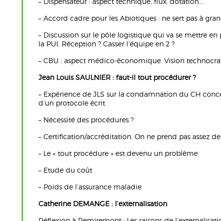
– Dispensateur : aspect technique, flux, dotation….
– Accord cadre pour les Abiotiques : ne sert pas à gra
– Discussion sur le pôle logistique qui va se mettre en
la PUI. Réception ? Casser l’équipe en 2 ?
– CBU : aspect médico-économique. Vision technocra
Jean Louis SAULNIER : faut-il tout procédurer ?
– Expérience de JLS sur la condamnation du CH conce
d’un protocole écrit
– Nécessité des procédures ?
– Certification/accréditation. On ne prend pas assez de
– Le « tout procédure » est devenu un problème
– Etude du coût
– Poids de l’assurance maladie
Catherine DEMANGE : l’externalisation
Réflexion à Remiremont : Les raisons de l’externalisat