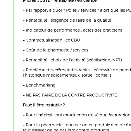
Michel JUSTE : rentabilité / efficience
– Par rapport à quoi ? Pôles ? services ? alors que les P
– Rentabilité : exigence de faire de la qualité
– Indicateur de performance : actes des praticiens
– Contractualisation : ex CBU
– Coût de la pharmacie / services
– Rentabilité : choix de l’activité (stérilisation, NPT)
– Problème des effets indésirables : nécessité de pre
l’historique médicamenteux, sortie : conseils
– Benchmarking
– NE PAS FAIRE DE LA CONTRE PRODUCTIVITE
Faut-il être rentable ?
– Pour l’hôpital : oui (production de séjour, facturation
– Pour la pharmacie : non car on ne produit rien de f
faut essayer de ne pas être contre-productif.