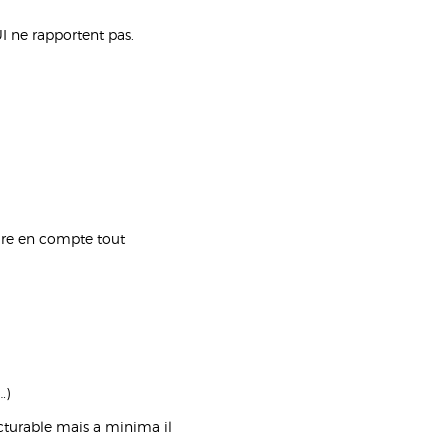
UI ne rapportent pas.
ndre en compte tout
…)
acturable mais a minima il