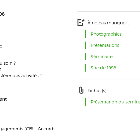
08
À ne pas manquer :
Photographies
Présentations
ie
Séminaires
u soin ?
Site de 1998
s.
férer des activités ?
Fichier(s) :
ant
Présentation du sémin
 engagements (CBU, Accords