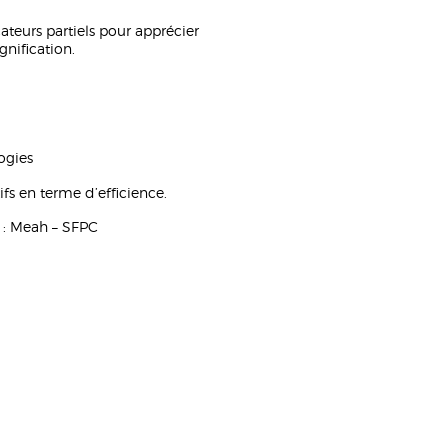
cateurs partiels pour apprécier
nification.
ogies
ifs en terme d’efficience.
t : Meah – SFPC